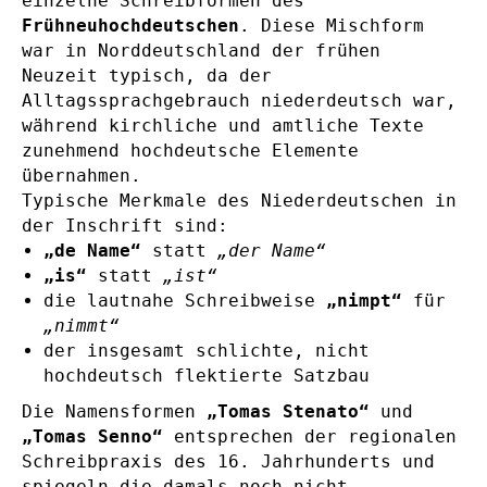
einzelne Schreibformen des
Frühneuhochdeutschen
. Diese Mischform
war in Norddeutschland der frühen
Neuzeit typisch, da der
Alltagssprachgebrauch niederdeutsch war,
während kirchliche und amtliche Texte
zunehmend hochdeutsche Elemente
übernahmen.
Typische Merkmale des Niederdeutschen in
der Inschrift sind:
„de Name“
statt
„der Name“
„is“
statt
„ist“
die lautnahe Schreibweise
„nimpt“
für
„nimmt“
der insgesamt schlichte, nicht
hochdeutsch flektierte Satzbau
Die Namensformen
„Tomas Stenato“
und
„Tomas Senno“
entsprechen der regionalen
Schreibpraxis des 16. Jahrhunderts und
spiegeln die damals noch nicht