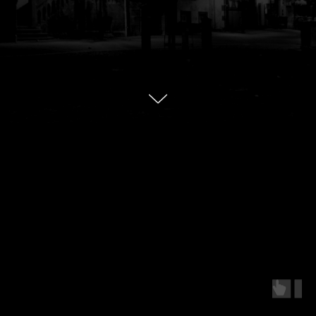
We Provide Quality
Services
We help our clients to develop
their businesses rapidly and
successfully