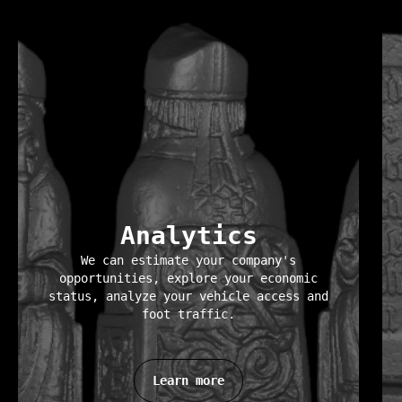
Analytics
We can estimate your company's
opportunities, explore your economic
status, analyze your vehicle access and
foot traffic.
Learn more